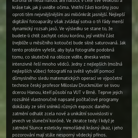
koróna se nedá nafotit ani natočit v celé své velikosti a
kráse tak, jak ji uvidíte očima. Vnitřní části koróny jsou
oproti těm nejvnějšnějším asi miliónkrát jasnější. Nejlepší
digitální fotoaparáty však zvládají sotva o tři řády menší
dynamický rozsah jasů. Ve výsledku se stane to, že
budete-li chtít zachytit celou korónu, její vnitřní část
(nejblíže u měsíčního kotouče) bude silně saturovaná. Jak
tento problém vyřešit, aby byla fotografie podobná
tomu, co skutečně na obloze vidíte, dneska velmi
intenzivně řeší mnoho vědců. Jedny z nejlepších (možná
nejlepších vůbec) fotografií na světě vytváří pomocí
důmyslného sledu matematických operací ve výpočetní
technice český profesor Miloslav Druckmüller se svou
dcerou Hanou, kteří působí na VUT v Brně. Teprve jejich
rozsáhlé vlastnoručně napsané počítačové programy
dokázaly ze sérií snímků různých expozic daného
zatmění odhalit zcela nové a unikátní souvislosti v
jevech ve sluneční koróně. Ve zkratce tedy: I když je
zatmění Slunce esteticky mimořádně krásný úkaz, i jeho
pozorování mají stále nesporný vědecký přínos.