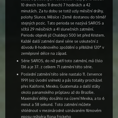
10 dnech (nebo 11 dnech) 7 hodinách a 42
minutách. Za tu dobu se totiž uzly měsíční dráhy,
polohy Slunce, Měsíce i Země dostanou do téměř
stejných pozic. Tato perioda se nazývá SAROS a
sčítá 29 měsíčních a 41 slunečních zatmění.
Periodu objevili již Chaldejci 500 let před Kristem.
Každé další zatmění dané série se uskuteční z
důvodu 8-hodinového zpoždění o přibližně 120° v
zeměpisné délce na západ.
Série SAROS, do níž patří toto zatmění, má číslo
136 a je 37. z celkem 71 zatmění této série.
Poslední zatmění této série nastalo 11. července
1991 (viz úvodní snímek) a pás totality procházel
přes Kalifornii, Mexiko, Guatemala a další státy
okolo panamského průplavu až do Brazílie.
Maximální délky dosáhlo na území Mexika, a to 6
minut a 58 sekund. Toto zatmění můžete
shlédnout v mezinárodně uznávaném filmovém
eposu režiséra Rona Frickeho