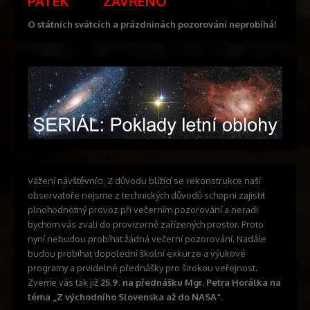
PÁTEK ZAVŘENO
O státních svátcích a prázdninách pozorování neprobíhá!
Vážení návštěvníci, Z důvodu blížící se rekonstrukce naší
observatoře nejsme z technických důvodů schopni zajistit
plnohodnotný provoz při večerním pozorování a neradi
bychom vás zvali do provizorně zařízených prostor. Proto
nyní nebudou probíhat žádná večerní pozorování. Nadále
budou probíhat dopolední školní exkurze a výukové
programy a prvidelné přednášky pro širokou veřejnost.
Zveme vás tak již
25.9. na přednášku Mgr. Petra Horálka na
téma „Z východního Slovenska až do NASA“.