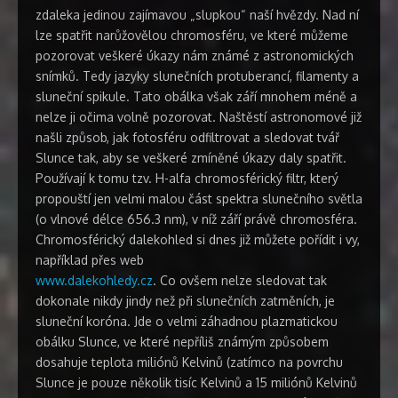
zdaleka jedinou zajímavou „slupkou“ naší hvězdy. Nad ní
lze spatřit narůžovělou chromosféru, ve které můžeme
pozorovat veškeré úkazy nám známé z astronomických
snímků. Tedy jazyky slunečních protuberancí, filamenty a
sluneční spikule. Tato obálka však září mnohem méně a
nelze ji očima volně pozorovat. Naštěstí astronomové již
našli způsob, jak fotosféru odfiltrovat a sledovat tvář
Slunce tak, aby se veškeré zmíněné úkazy daly spatřit.
Používají k tomu tzv. H-alfa chromosférický filtr, který
propouští jen velmi malou část spektra slunečního světla
(o vlnové délce 656.3 nm), v níž září právě chromosféra.
Chromosférický dalekohled si dnes již můžete pořídit i vy,
například přes web
www.dalekohledy.cz
. Co ovšem nelze sledovat tak
dokonale nikdy jindy než při slunečních zatměních, je
sluneční koróna. Jde o velmi záhadnou plazmatickou
obálku Slunce, ve které nepříliš známým způsobem
dosahuje teplota miliónů Kelvinů (zatímco na povrchu
Slunce je pouze několik tisíc Kelvinů a 15 miliónů Kelvinů