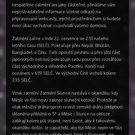
nespatříme zatmění ani jako částečné, přinášíme vám
nepostradatelné informace včetně odkazů na
připravované webcasty, jejichž prostřednictvím si budete
moci úkaz vychutnat i v pohodlí vašeho domova.
Zatmění začne v Indii 22. července ve 2:51 našeho
letního času (SELČ). Pokračuje přes Nepál, Bhútán,
Bangladeš a Čínu. Tam opouští pevninu a přes jižní část
japonských ostrovů pokračuje svou pouť přes rozsáhlou
část východního a středního Pacifiku. Končí nad
oceánem v 6:19 SELČ. Ve východní Číně vrcholí kolem
3:35 SELČ.
Vznik zatmění Zatmění Slunce nastává v okamžiku, kdy
Měsíc ve fázi novu zakryje sluneční kotouč. Protože je
však měsíční dráha oproti rovině zemské dráhy (ekliptice)
skloněna přibližně o 5° a Měsíc i Slunce na obloze
zabírají kolem půl stupně, není časté, aby k takovému
okamžiku došlo. Je zapotřebí, aby byl Měsíc nejen ve fázi
novu (na své dráze někde mezi Zemí a Sluncem), ale