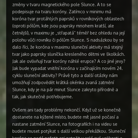
změny v tvaru magnetického pole Slunce. A to se
podepisuje na tvaru koróny. Zatímco v minimu má
koróna tvar protáhlých paprsků v rovníkových oblastech
(oproti pólům, kde jsou paprsky mnohem kratší, ale
četnější), v maximu je „střapatá“ téměř bez ohledu na její
polohu vůči rovníku či pólům Slunce. S nadsázkou by se
dalo říci, že koróna v maximu sluneční aktivity má stejný
tvar jako paprsky sluníčka kresleného dětmi ve školkách.
Jak ale ovlivňují tvar koróny náhlé erupce? A co jiné jevy?
Jak bude vypadat vnitřní koróna v začínajícím novém 24.
cyklu sluneční aktivity? Právě tyto a další otázky nám
umožňují zodpovědět krátká okénka zvaná zatmění
Slunce, kdy je na pár minut Slunce zakryto přírodně a
tak, jak skutečně potřebujeme.
Ovšem ani tady problémy nekončí. Když už se konečně
dostanete na kýžené místo, budete mít jasné počasí a
nastane zatmění Slunce, na fotografiích i na videu se
budete muset potýkat s další velkou překážkou. Sluneční