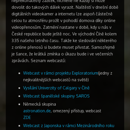
nepřekonatelný zážitek, nicméně ne každý si může
dovolit do takových dálek vyrazit. Naštěstí v dnešní době
digitálních videokamer a internetu lze aspoň částečně
celou tu atmosféru prožít v pohodlí domova díky online
videopřenosům. Zatmění nastane v době, kdy u nás v
České republice bude ještě noc. Ve východní Číně kolem
3:35 našeho letního času. Takže ke sledování některého
z online přenosů si budete muset přivstat. Samozřejmě
je šance, že krátká zmínka o úkazu bude i ve večerních
zprávách. Seznam webcastů:
Webcast v rámci projektu Exploratorium
(jedny z
nejkvalitnějších webcastů na světě)
Vysílání Univerzity of Calgary v Číně
Webcast španělské skupiny SAROS
Německá skupina
astronation.de
, omezený přístup, webcast
ZDE
Webcast z Japonska v rámci Mezinárodního roku