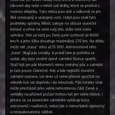
zároveň aby ležel v místě své dráhy, které se protíná s
rovinou ekliptiky. Tato místa jsou dvě a odborně se jim
říká vzestupný a sestupný uzel. I když jsou však tyto
podmínky splněny, Měsíc zakryje na obloze sluneční
kotouč a vrhne na zemi svůj stín, stále není zcela
vyhráno. Stín se totiž po Zemi sune rychlostí až 4000
km/h a jeho šířka dosahuje maximálně 270 km. Na délku
může mít „trasa“ stínu až 15 000. Astronomové této
„trase“ říkají pás totality. A právě tam je potřeba se
vydat, aby bylo možné úplné zatmění Slunce spatřit.
Stačí být jen pár kilometrů mimo zmíněný pás a zatmění
je tam pouze částečné. Kdy a kde nejbližší sluneční
zatmění nastane, lze dnes už velmi přesně spočítat na
několik tisíc let dopředu i do minulosti. Pás totality však
může přecházet přes velmi nehostinnou část Země a
vyhlídky na příznivé počasí mohou být jen velmi mizivé. I
přesto se za slunečním zatměním vydávají tisíce
astronomů i nadšenců, neboť jde o mimořádně výjimečný
a neopakovatelný zážitek.