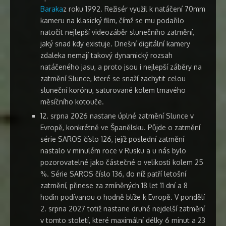
Baraka
z roku 1992. Režisér využil k natáčení 70mm
kameru na klasický film, čímž se mu podařilo
natočit nejlepší videozáběr slunečního zatmění,
jaký snad kdy existuje. Dnešní digitální kamery
zdaleka nemají takový dynamický rozsah
natáčeného jasu, a proto jsou i nejlepší záběry na
zatmění Slunce, které se snaží zachytit celou
sluneční korónu, saturované kolem tmavého
měsíčního kotouče.
12. srpna 2026 nastane úplné zatmění Slunce v
Evropě, konkrétně ve Španělsku. Půjde o zatmění
série SAROS číslo 126, jejíž poslední zatmění
nastalo v minulém roce v Rusku a u nás bylo
pozorovatelné jako částečné o velikosti kolem 25
%. Série SAROS číslo 136, do níž patří letošní
zatmění, přinese za zmíněných 18 let 11 dní a 8
hodin podívanou o hodně blíže k Evropě. V pondělí
2. srpna 2027 totiž nastane druhé nejdelší zatmění
v tomto století, které maximální délky 6 minut a 23