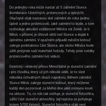
Do jednoho roka může nastat až 5 zatmění Slunce
(kombinace částečných, prstencových a úplných).
Obyčejně však nastanou dvě zatmění do roka (jedno
úplné a jedno prstencové). Jaké zatmění to bude, o tom
rozhoduje aktuální vzdálenost Měsíce od Země. Je-li
Měsíc v přízemí, je úhlově větší než Slunce a dojde k
úplnému zatmění. V opačném případě měsíční kotouč
zakryje podstatnou část Slunce, ale okolo Měsíce bude
zářit prstýnek naší mateřské hvězdy. Tehdy jsme svědky
prstencového zatmění (viz video).
Estetický i vědecký přínos Mimořádné je sluneční zatmění
i pro člověka, který už jich několik viděl. Je to sled
několika úchvatných úkazů najednou. Během zatmění
Slunce Měsíc zakryje sluneční kotouč, který můžeme
každý den pozorovat za bílého dne jako oslnivou kouli
na obloze. To, co nás tak oslňuje, je sluneční fotosféra,
zářící část sluneční atmosféry. Její teplota se pohybuje
kolem 5700 Kelvinů. Sluneční fotosféra však není