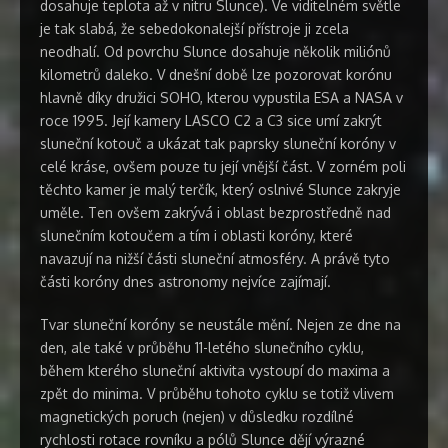
dosahuje teplota až v nitru Slunce). Ve viditelném světle
je tak slabá, že sebedokonalejší přístroje ji zcela
neodhalí. Od povrchu Slunce dosahuje několik miliónů
kilometrů daleko. V dnešní době lze pozorovat korónu
hlavně díky družici SOHO, kterou vypustila ESA a NASA v
roce 1995. Její kamery LASCO C2 a C3 sice umí zakrýt
sluneční kotouč a ukázat tak paprsky sluneční koróny v
celé kráse, ovšem pouze tu její vnější část. V zorném poli
těchto kamer je malý terčík, který oslnivé Slunce zakryje
uměle. Ten ovšem zakrývá i oblast bezprostředně nad
slunečním kotoučem a tím i oblasti koróny, které
navazují na nižší části sluneční atmosféry. A právě tyto
části koróny dnes astronomy nejvíce zajímají.
Tvar sluneční koróny se neustále mění. Nejen ze dne na
den, ale také v průběhu 11-letého slunečního cyklu,
během kterého sluneční aktivita vystoupí do maxima a
zpět do minima. V průběhu tohoto cyklu se totiž vlivem
magnetických poruch (nejen) v důsledku rozdílné
rychlosti rotace rovníku a pólů Slunce dějí výrazné