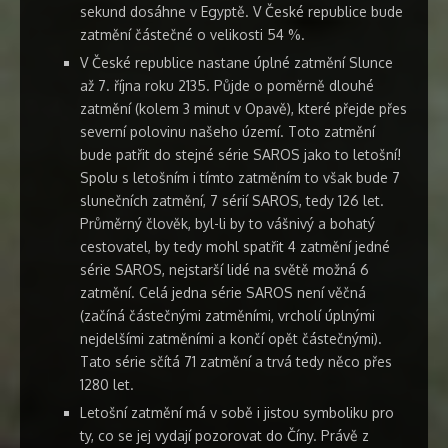
sekund dosáhne v Egyptě. V České republice bude
zatmění částečné o velikosti 54 %.
V České republice nastane úplné zatmění Slunce
až 7. října roku 2135. Půjde o poměrně dlouhé
zatmění (kolem 3 minut v Opavě), které přejde přes
severní polovinu našeho území. Toto zatmění
bude patřit do stejné série SAROS jako to letošní!
Spolu s letošním i tímto zatměním to však bude 7
slunečních zatmění, 7 sérií SAROS, tedy 126 let.
Průměrný člověk, byl-li by to vášnivý a bohatý
cestovatel, by tedy mohl spatřit 4 zatmění jedné
série SAROS, nejstarší lidé na světě možná 6
zatmění. Celá jedna série SAROS není věčná
(začíná částečnými zatměními, vrcholí úplnými
nejdelšími zatměními a končí opět částečnými).
Tato série sčítá 71 zatmění a trvá tedy něco přes
1280 let.
Letošní zatmění má v sobě i jistou symboliku pro
ty, co se jej vydají pozorovat do Číny. Právě z