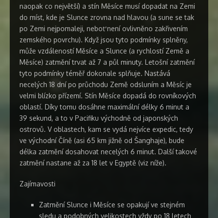
naopak co největší) a stín Měsíce musí dopadat na Zemi
do míst, kde je Slunce zrovna nad hlavou (a sune se tak
po Zemi nejpomaleji, neboť není ovlivněno zakřivením
zemského povrchu). Když jsou tyto podmínky splněny,
může vzdáleností Měsíce a Slunce (a rychlostí Země a
Měsíce) zatmění trvat až 7 a půl minuty. Letošní zatmění
tyto podmínky téměř dokonale splňuje. Nastává
necelých 18 dní po průchodu Země odsluním a Měsíc je
velmi blízko přízemí. Stín Měsíce dopadá do rovníkových
oblastí. Díky tomu dosáhne maximální délky 6 minut a
39 sekund, a to v Pacifiku východně od japonských
ostrovů. V oblastech, kam se vydá nejvíce expedic, tedy
ve východní Číně (asi 65 km jižně od Šanghaje), bude
délka zatmění dosahovat necelých 6 minut. Další takové
zatmění nastane až za 18 let v Egyptě (viz níže).
Zajímavosti
Zatmění Slunce i Měsíce se opakují ve stejném
sledu a podobných velikostech vždy po 18 letech