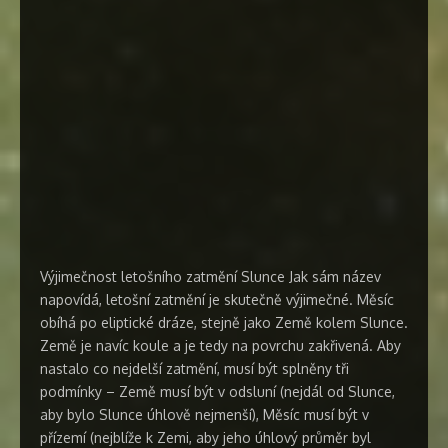
Výjimečnost letošního zatmění Slunce Jak sám název
napovídá, letošní zatmění je skutečně výjimečné. Měsíc
obíhá po eliptické dráze, stejně jako Země kolem Slunce.
Země je navíc koule a je tedy na povrchu zakřivená. Aby
nastalo co nejdelší zatmění, musí být splněny tři
podmínky – Země musí být v odsluní (nejdál od Slunce,
aby bylo Slunce úhlově nejmenší), Měsíc musí být v
přízemí (nejblíže k Zemi, aby jeho úhlový průměr byl