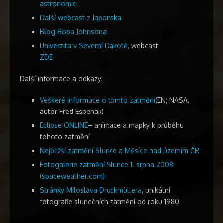
astronomie
Další webcast z Japonska
Blog Boba Johnsona
Univerzita v Severní Dakotě
, webcast
ZDE
Další informace a odkazy:
Veškeré informace o tomto zatmění
(EN; NASA,
autor Fred Espenak)
Eclipse ONLINE
– animace a mapky k průběhu
tohoto zatmění
Nejbližší zatmění Slunce a Měsíce nad územím ČR
Fotogalerie zatmění Slunce 1. srpna 2008
(spaceweather.com)
Stránky Miloslava Druckmüllera
, unikátní
fotografie slunečních zatmění od roku 1980