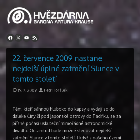
Přeskočit
na
obsah
22. července 2009 nastane
nejdelší úplné zatmění Slunce v
tomto století
Publikováno
Autor
19. 7. 2009
Petr Horálek
Těm, kteří sáhnou hluboko do kapsy a vydají se do
daleké Číny či pod japonské ostrovy do Pacifiku, se za
přízně počasí uskuteční mimořádné astronomické
divadlo. Odtamtud bude možné sledovat nejdelší
zatmění Slunce v tomto století. I když z našeho území