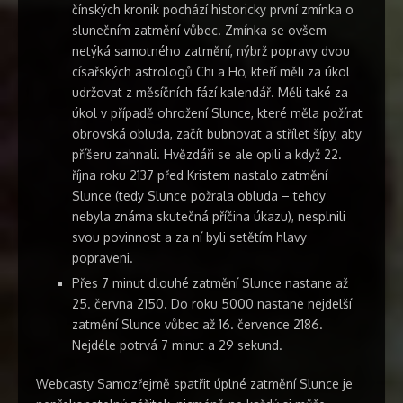
čínských kronik pochází historicky první zmínka o
slunečním zatmění vůbec. Zmínka se ovšem
netýká samotného zatmění, nýbrž popravy dvou
císařských astrologů Chi a Ho, kteří měli za úkol
udržovat z měsíčních fází kalendář. Měli také za
úkol v případě ohrožení Slunce, které měla požírat
obrovská obluda, začít bubnovat a střílet šípy, aby
příšeru zahnali. Hvězdáři se ale opili a když 22.
října roku 2137 před Kristem nastalo zatmění
Slunce (tedy Slunce požrala obluda – tehdy
nebyla známa skutečná příčina úkazu), nesplnili
svou povinnost a za ní byli setětím hlavy
popraveni.
Přes 7 minut dlouhé zatmění Slunce nastane až
25. června 2150. Do roku 5000 nastane nejdelší
zatmění Slunce vůbec až 16. července 2186.
Nejdéle potrvá 7 minut a 29 sekund.
Webcasty Samozřejmě spatřit úplné zatmění Slunce je