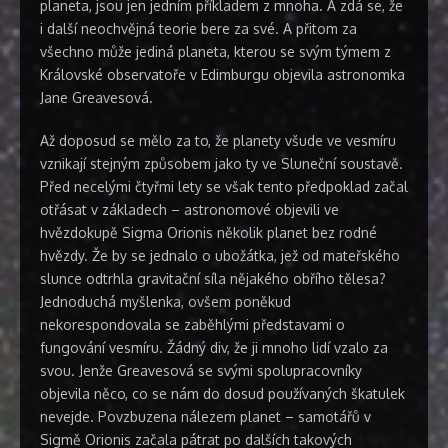
planeta, jsou jen jedním příkladem z mnoha. A zdá se, že
i další neochvějná teorie bere za své. A přitom za
všechno může jediná planeta, kterou se svým týmem z
Královské observatoře v Edimburgu objevila astronomka
Jane Greavesová.
Až doposud se mělo za to, že planety všude ve vesmíru
vznikají stejným způsobem jako ty ve Sluneční soustavě.
Před necelými čtyřmi lety se však tento předpoklad začal
otřásat v základech – astronomové objevili ve
hvězdokupě Sigma Orionis několik planet bez rodné
hvězdy. Že by se jednalo o ubožátka, jež od mateřského
slunce odtrhla gravitační síla nějakého obřího tělesa?
Jednoduchá myšlenka, ovšem poněkud
nekorespondovala se zaběhlými představami o
fungování vesmíru. Žádný div, že ji mnoho lidí vzalo za
svou. Jenže Greavesová se svými spolupracovníky
objevila něco, co se nám do dosud používaných škatulek
nevejde. Povzbuzena nálezem planet – samotářů v
Sigmě Orionis začala pátrat po dalších takových