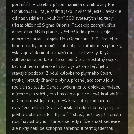
poutnících – objektiv přitom namířila do mlhoviny Rho
Ophiuchus B. I ta je známa jako „hvězdné jesle“, avšak je
od nás vzdálena „pouhých“ 500 světelných let, tedy
třikrát blíže než Sigma Orionis. Teleskop zachytil přes
deset osamělých planet, z čehož jedna představuje
naprostý unikát – objekt Rho Ophiuchus B -11. Pro jeho
hmotnost bychom měli tento objekt zařadit mezi planety,
vykazuje však mnoho znaků rodící se hvězdy. Když
odhlédneme od faktu, že se jedná o samostatný objekt
bez dohledu mateřské hvězdy, je až zarážející jeho
stávající podoba. Z pólů kulovitého plynného útvaru
tryskají proudy žhavého plynu, přesně jako tomu je u
rodících se stálic. Označit ovšem tento objekt za hvězdu
můžeme jen stěží. Jeho hmotnost je sice devětkrát větší
než hmotnost Jupiteru, to však na toto prominentní
označení nestačí. Gravitační síla objektů tak malých jako
je Rho Ophiuchus B – 11 je příliš slabá, než aby překonala
rozpínavost plynu. Planeta se tedy může snažit sebevíce,
ale nikdy nebude schopna zažehnout termojadernou