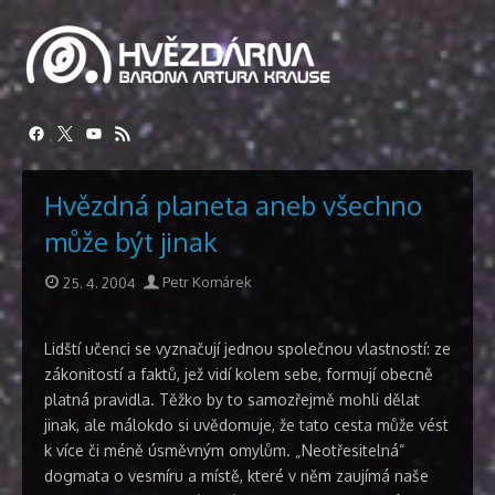
Přeskočit
na
obsah
Hvězdná planeta aneb všechno
může být jinak
Publikováno
Autor
25. 4. 2004
Petr Komárek
Lidští učenci se vyznačují jednou společnou vlastností: ze
zákonitostí a faktů, jež vidí kolem sebe, formují obecně
platná pravidla. Těžko by to samozřejmě mohli dělat
jinak, ale málokdo si uvědomuje, že tato cesta může vést
k více či méně úsměvným omylům. „Neotřesitelná“
dogmata o vesmíru a místě, které v něm zaujímá naše