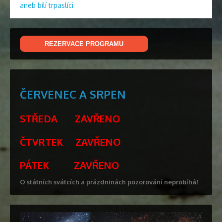
aneb bílí trpaslíci
příspěvek
REZERVACE PROGRAMU
ČERVENEC A SRPEN
STŘEDA ZAVŘENO
ČTVRTEK ZAVŘENO
PÁTEK ZAVŘENO
O státních svátcích a prázdninách pozorování neprobíhá!