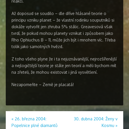
reakci.
Až doposud se soudilo – dle dříve hlásané teorie o
principu vzniku planet – že vlastní rodinku souputníků si
dokáže vytvořit jen zhruba 5% stálic. Greavesová však
tvrdí, že pokud mohou planety vznikat i způsobem jako
Rho Ophiuchus B – 11, může jich být i mnohem víc. Třeba
tolik jako samotných hvězd.
Z toho všeho plyne že i ta nejuznávanější, nejrozšířenější
a nejlogičtější teorie je stále jen teorií a měli bychom mít
na zřeteli, že mohou existovat i jiná vysvětlení.
Nezapomeňte – Země je placatá!
Navigace
«
26. března 2004:
30. dubna 2004: Ženy v
Popelnice plné diamantů
Kosmu
»
pro