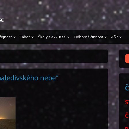
řejnost
Tábor
Školy a exkurze
Odborná činnost
ASP
maledivského nebe“
Č
Č