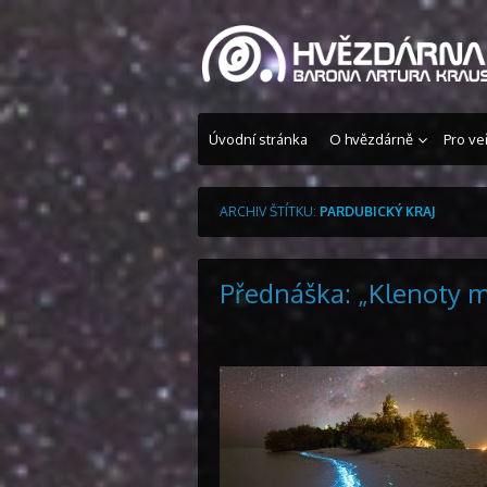
Přeskočit
na
obsah
Úvodní stránka
O hvězdárně
Pro ve
ARCHIV ŠTÍTKU:
PARDUBICKÝ KRAJ
Přednáška: „Klenoty 