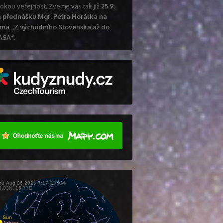
rokou veřejnost. Zveme vás tak již
25.9.
 přednášku Mgr. Petra Horálka na
ma „Z východního Slovenska až do
ASA“.