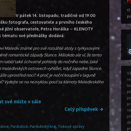
O 
V pátek 14. listopadu, tradičně od 19:00
po
šku fotografa, cestovatele a prvního českého
é jižní observatoře, Petra Horálka – KLENOTY
 tématu své přednášky dodává:
oví Malediv známé pro své rozsáhlé atoly s tyrkysovými
rně romantické západy Slunce. Málokdo ale ví, že tento
ím nabízí také úchvatné pohledy do nočního nebe. Jaké
 maledivských ostrovech vyhlížet, když zapadne Slunce.
Vá
pláže uprostřed noci? A proč je noční koupání v laguně
re
? Vydejte se na nezvyklou pouť za klenoty Maledivského
te
pl
po
t své místo v sále
pr
Celý příspěvek
→
ne
po
do
ubice
,
Pardubice
,
Pardubický kraj
,
Tiskové zprávy
pr