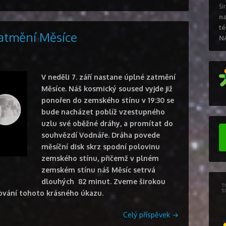
ši
na
té
zatmění Měsíce
N
V neděli 7. září nastane úplné zatmění
Měsíce. Náš kosmický soused vyjde již
ponořen do zemského stínu v 19:30 se
bude nacházet poblíž vzestupného
uzlu své oběžné dráhy, a promítat do
souhvězdí Vodnáře. Dráha povede
měsíční disk skrz spodní polovinu
zemského stínu, přičemž v plném
zemském stínu náš Měsíc setrvá
dlouhých 82 minut. Zveme širokou
rování tohoto krásného úkazu.
Celý příspěvek
→