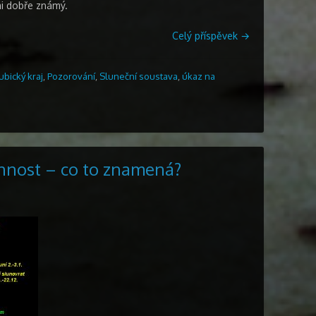
mi dobře známý.
Celý příspěvek
→
ubický kraj
,
Pozorování
,
Sluneční soustava
,
úkaz na
nnost – co to znamená?