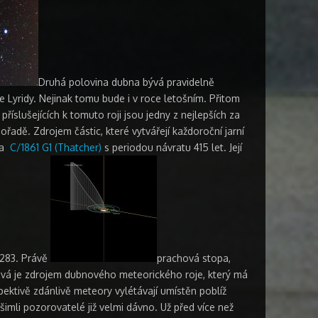
Druhá polovina dubna bývá pravidelně
e Lyridy. Nejinak tomu bude i v roce letošním. Přitom
říslušejících k tomuto roji jsou jedny z nejlepších za
adě. Zdrojem částic, které vytvářejí každoroční jarní
ta
C/1861 G1 (Thatcher)
s periodou návratu 415 let. Její
2283. Právě
prachová stopa,
vá je zdrojem dubnového meteorického roje, který má
pektivě zdánlivě meteory vylétávají umístěn poblíž
imli pozorovatelé již velmi dávno. Už před více než