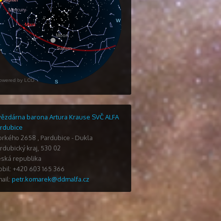
ězdárna barona Artura Krause SVČ ALFA
rdubice
orkého 2658
,
Pardubice - Dukla
rdubický kraj
,
530 02
ská republika
bil: +420 603 165 366
ail:
petr.komarek@ddmalfa.cz