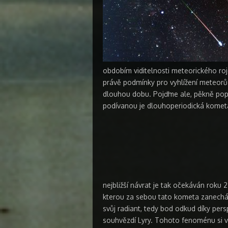
obdobím viditelnosti meteorického roj
právě podmínky pro vyhlížení meteorů p
dlouhou dobu. Pojďme ale, pěkně popoř
podívanou je dlouhoperiodická kome
nejbližší návrat je tak očekáván roku 
kterou za sebou tato kometa zanechá
svůj radiant, tedy bod odkud díky pers
souhvězdí Lyry. Tohoto fenoménu si vš