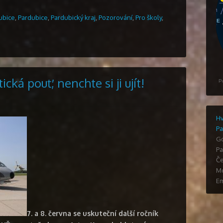
ubice
,
Pardubice
,
Pardubický kraj
,
Pozorování
,
Pro školy
,
tická pouť, nenchte si ji ujít!
Hv
Pa
G
Pa
Če
Mo
Em
7. a 8. června se uskuteční další ročník