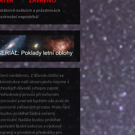
PÁTEK ZAVŘENO
státních svátcích a prázdninách
zorování neprobíhá!
žení návštěvníci, Z důvodu blížící se
konstrukce naší observatoře nejsme z
chnických důvodů schopni zajistit
nohodnotný provoz při večerním
zorování a neradi bychom vás zvali do
ovizorně zařízených prostor. Proto nyní
budou probíhat žádná večerní
zorování. Nadále budou probíhat
polední školní exkurze a výukové
ogramy a prvidelné přednášky pro