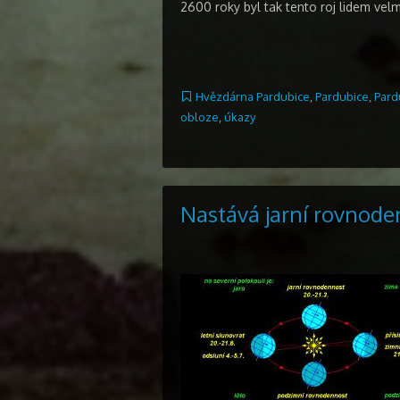
2600 roky byl tak tento roj lidem vel
Hvězdárna Pardubice
,
Pardubice
,
Pard
obloze
,
úkazy
Nastává jarní rovnode