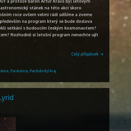
OUŤ a protože baron Artur Kraus byl letovým
š astronomický stánek na této akci skoro
tošním roce ovšem velmi rádi sdílíme a zveme
e především na program který se bude doslova
 řekli setkání s budoucím českým kosmonautem?
tem? Rozhodně si letošní program nenechte ujít
Celý příspěvek
→
ubice
,
Pardubice
,
Pardubický kraj
Lyrid