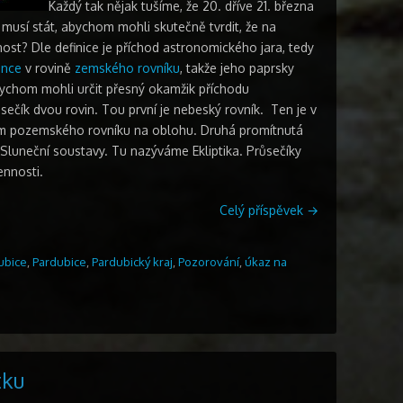
Každý tak nějak tušíme, že 20. dříve 21. března
 musí stát, abychom mohli skutečně tvrdit, že na
ost? Dle definice je příchod astronomického jara, tedy
unce
v rovině
zemského rovníku
, takže jeho paprsky
ychom mohli určit přesný okamžik příchodu
ečík dvou rovin. Tou první je nebeský rovník. Ten je v
m pozemského rovníku na oblohu. Druhá promítnutá
 Sluneční soustavy. Tu nazýváme Ekliptika. Průsečíky
ennosti.
Celý příspěvek
→
ubice
,
Pardubice
,
Pardubický kraj
,
Pozorování
,
úkaz na
tku