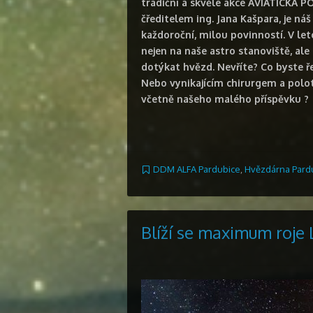
tradiční a skvělé akce AVIATICKÁ P
čředitelem ing. Jana Kašpara, je ná
každoroční, milou povinností. V le
nejen na naše astro stanoviště, al
dotýkat hvězd. Nevříte? Co byste
Nebo vynikajícím chirurgem a polo
včetně našeho malého příspěvku
?
DDM ALFA Pardubice
,
Hvězdárna Pard
Blíží se maximum roje 