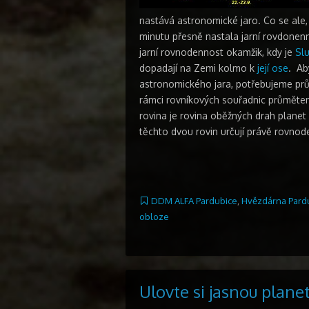
nastává astronomické jaro. Co se ale,
minutu přesně nastala jarní rovdonenn
jarní rovnodennost okamžik, kdy je
Sl
dopadají na Zemi kolmo k
její ose
. Ab
astronomického jara, potřebujeme průs
rámci rovníkových souřadnic průměte
rovina je rovina oběžných drah planet
těchto dvou rovin určují právě rovnod
DDM ALFA Pardubice
,
Hvězdárna Pard
obloze
Ulovte si jasnou plane