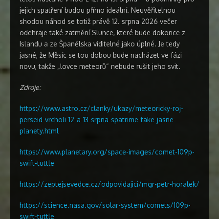
jejich spatření budou přímo ideální. Neuvěřitelnou
shodou náhod se totiž právě 12. srpna 2026 večer
odehraje také zatmění Slunce, které bude dokonce z
Islandu a ze Španělska viditelné jako úplné. Je tedy
jasné, že Měsíc se tou dobou bude nacházet ve fázi
novu, takže „lovce meteorů“ nebude rušit jeho svit.
Zdroje:
https://www.astro.cz/clanky/ukazy/meteoricky-roj-
perseid-vrcholi-12-a-13-srpna-spatrime-take-jasne-
planety.html
https://www.planetary.org/space-images/comet-109p-
swift-tuttle
https://zeptejsevedce.cz/odpovidajici/mgr-petr-horalek/
https://science.nasa.gov/solar-system/comets/109p-
swift-tuttle