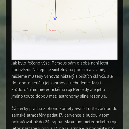
Jak bylo řečeno výše, Perseus sám o sobě není letní
souhvězdí. Nejlépe je viditelný na podzim a v zimě,
můžeme mu tedy věnovat některý z příštích článků, ale
do tohoto seriálu jej zahrnovat nebudeme. Kvůli
každoročnímu meteorickému roji Perseidy ale jeho
jméno touto dobou mezi astronomy silně rezonuje.
Částečky prachu z ohonu komety Swift-Tuttle začnou do
zemské atmosféry padat 17. července a budou v tom
pokračovat až do 24. srpna. Maximum meteorického roje
letos nastane v noci z 12. na 13. srpna – a podmínky pro