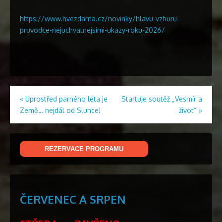
https://www.hvezdarna.cz/novinky/hlavu-vzhuru-
pruvodce-nejuchvatnejsimi-ukazy-roku-2026/
Navigace
«
Uprostřed parného léta je
Startuje soutěž „Vesmír a
Země… nejdál od Slunce!
život“
»
pro
příspěvek
REZERVACE PROGRAMU
ČERVENEC A SRPEN