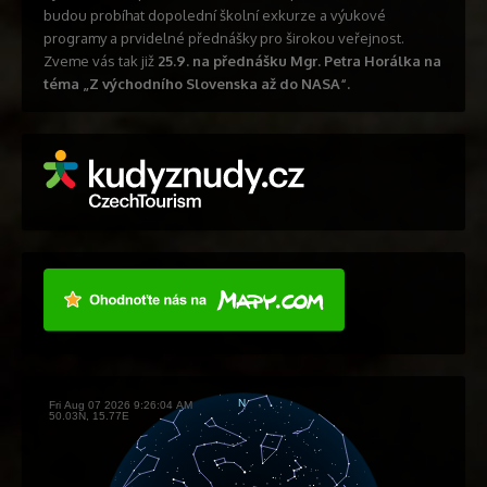
budou probíhat dopolední školní exkurze a výukové
programy a prvidelné přednášky pro širokou veřejnost.
Zveme vás tak již
25.9. na přednášku Mgr. Petra Horálka na
téma „Z východního Slovenska až do NASA“.