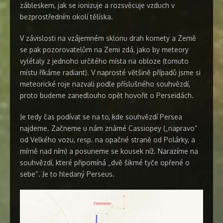
zábleskem, jak se ionizuje a rozsvěcuje vzduch v
bezprostředním okolí tělíska.
V závislosti na vzájemném sklonu drah komety a Země
se pak pozorovatelům na Zemi zdá, jako by meteory
vylétaly z jednoho určitého místa na obloze (tomuto
místu říkáme radiant). V naprosté většině případů jsme si
meteorické roje nazvali podle příslušného souhvězdí,
proto budeme zanedlouho opět hovořit o Perseidách.
Je tedy čas podívat se na to, kde souhvězdí Persea
najdeme. Začneme u nám známé Cassiopey („napravo“
od Velkého vozu, resp. na opačné straně od Polárky, a
mírně nad ním) a posuneme se kousek níž. Narazíme na
souhvězdí, které připomíná „dvě šikmé tyče opřené o
sebe“. Je to hledaný Perseus.