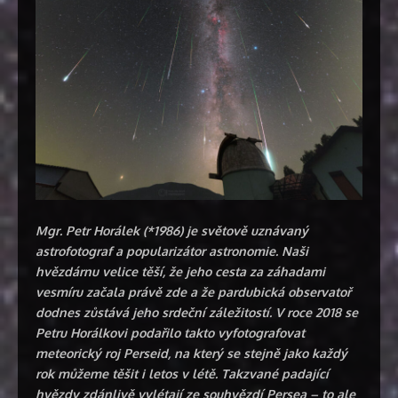
Mgr. Petr Horálek (*1986) je světově uznávaný
astrofotograf a popularizátor astronomie. Naši
hvězdárnu velice těší, že jeho cesta za záhadami
vesmíru začala právě zde a že pardubická observatoř
dodnes zůstává jeho srdeční záležitostí. V roce 2018 se
Petru Horálkovi podařilo takto vyfotografovat
meteorický roj Perseid, na který se stejně jako každý
rok můžeme těšit i letos v létě. Takzvané padající
hvězdy zdánlivě vylétají ze souhvězdí Persea – to ale