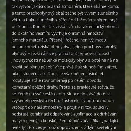
tak vytvoří jakási dočasná atmosféra, které říkáme koma,
a tento prachoplynový obal začne být vlivem slunečního
větru a tlaku slunečního záření odtlačován směrem pryč
od Slunce. Kometa tak získá svůj charakteristický ohon a
do okolního vesmíru vyvrhuje ohromná množství
jemného materiálu. Přesněji řečeno, není výjimkou,
pokud kometa získá ohony dva, jeden prachový a druhý
plynový – těžší částice prachu totiž její povrch opustí
jinou rychlostí než lehké molekuly plynu a poté na ně na
rozdíl od plynu působí více právě tlak slunečního záření,
nikoli sluneční vítr. Obojí se však během tisíců let
rozptyluje stále rovnoměrněji po celém obvodu
kometární oběžné dráhy. Proto se pravidelně stává, že
se Země na své cestě okolo Slunce dostává do míst
zvýšeného výskytu těchto částeček. Ty potom mohou
vstoupit do naší atmosféry a projít v ní tzv. ablací (v
podstatě kombinací odpařování, sublimace a odtrhávání
malých pevných kousků), čemuž lidé začali říkat „padající
hvězdy“. Proces je totiž doprovázen krátkým světelným