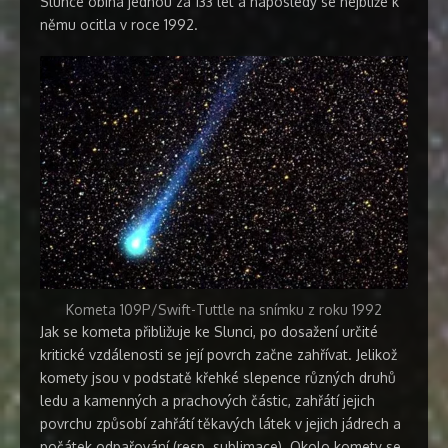
Slunce obíhá jednou za 133 let a naposledy se nejblíže k
němu ocitla v roce 1992.
Kometa 109P/Swift-Tuttle na snímku z roku 1992
Jak se kometa přibližuje ke Slunci, po dosažení určité
kritické vzdálenosti se její povrch začne zahřívat. Jelikož
komety jsou v podstatě křehké slepence různých druhů
ledu a kamenných a prachových částic, zahřátí jejich
povrchu způsobí zahřátí těkavých látek v jejich jádrech a
počátek odpařování (resp. sublimace). Okolo komety se