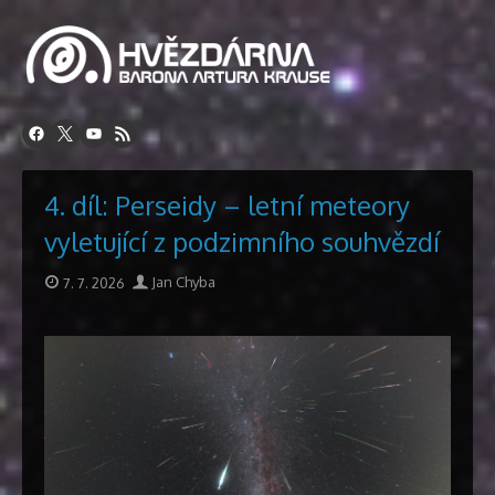
Přeskočit
na
obsah
4. díl: Perseidy – letní meteory
vyletující z podzimního souhvězdí
Publikováno
Autor
7. 7. 2026
Jan Chyba