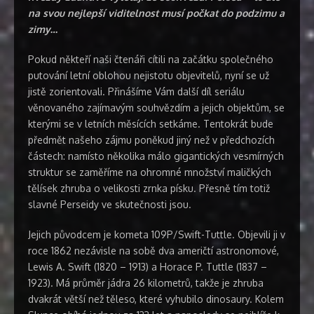
na svou nejlepší viditelnost musí počkat do podzimu a
zimy…
Pokud někteří naši čtenáři cítili na začátku společného
putování letní oblohou nejistotu objevitelů, nyní se už
jistě zorientovali. Přinášíme Vám další díl seriálu
věnovaného zajímavým souhvězdím a jejich objektům, se
kterými se v letních měsících setkáme. Tentokrát bude
předmět našeho zájmu poněkud jiný než v předchozích
částech: namísto několika málo gigantických vesmírných
struktur se zaměříme na ohromné množství maličkých
tělísek zhruba o velikosti zrnka písku. Přesně tím totiž
slavné Perseidy ve skutečnosti jsou.
Jejich původcem je kometa 109P/Swift-Tuttle. Objevili ji v
roce 1862 nezávisle na sobě dva američtí astronomové,
Lewis A. Swift (1820 – 1913) a Horace P. Tuttle (1837 –
1923). Má průměr jádra 26 kilometrů, takže je zhruba
dvakrát větší než těleso, které vyhubilo dinosaury. Kolem